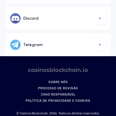
Discord
›
Telegram
›
SOBRE NÓS
PROCESSO DE REVISÃO
JOGO RESPONSÁVEL
POLÍTICA DE PRIVACIDADE E COOKIES
© Casinos Blockchain, 2026. Todos os direitos reservados.